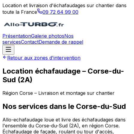
Location et livraison d'échafaudages sur chantier dans
toute la France
09 72 64 99 00
Présentation
Galerie photos
Nos
services
Contact
Demande de rappel
Retour aux zones d'intervention
Location échafaudage –
Corse-du-
Sud
(
2A
)
Région
Corse
– Livraison et montage sur chantier
Nos services dans le
Corse-du-Sud
Allo-echafaudage loue et livre des échafaudages dans
l'ensemble du Corse-du-Sud (2A), en région Corse.
Échafaudage de façade, roulant ou tour d'accès,